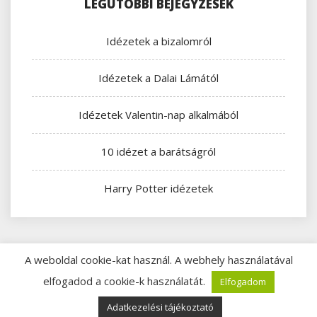
LEGUTÓBBI BEJEGYZÉSEK
Idézetek a bizalomról
Idézetek a Dalai Lámától
Idézetek Valentin-nap alkalmából
10 idézet a barátságról
Harry Potter idézetek
A weboldal cookie-kat használ. A webhely használatával
Copyright © All rights reserved.
Proudly powered by
elfogadod a cookie-k használatát.
Elfogadom
WordPress
|
Theme: Story Hub by
ThemeMiles
Adatkezelési tájékoztató