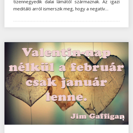
tizennegyedik dalai lámától származnak. Az igazi
meditáló arról ismerszik meg, hogy a negatív…